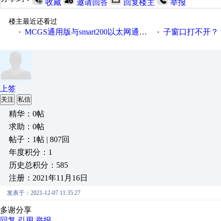
收藏
邀请回答
回复楼主
举报
楼主最近还看过
MCGS通用版与smart200以太网通讯问题
子窗口打不开？
·
·
上签
关注
私信
精华：0帖
求助：0帖
帖子：1帖 | 807回
年度积分：1
历史总积分：585
注册：2021年11月16日
发表于：2021-12-07 11:35:27
多谢分享
回复
引用
举报