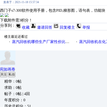
发表于：2021-11-18 15:57:34
西门子s7-300软件使用手册，包含PID,梯形图，语句表，功能块，
下载附件需3积分！
分享到：
收藏
邀请回答
回复楼主
举报
楼主最近还看过
蒸汽回收机哪些生产厂家性价比高一些
蒸汽回收机在化
·
·
宛如画卷
关注
私信
精华：0帖
求助：0帖
帖子：0帖 | 4回
年度积分：0
历史总积分：51