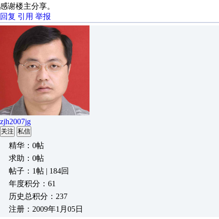
感谢楼主分享。
回复
引用
举报
zjh2007jg
关注
私信
精华：0帖
求助：0帖
帖子：1帖 | 184回
年度积分：61
历史总积分：237
注册：2009年1月05日