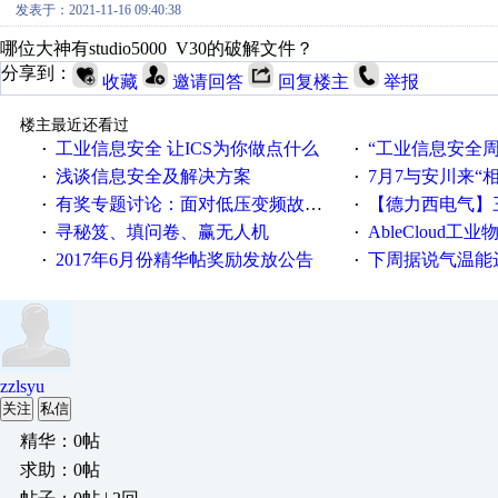
发表于：2021-11-16 09:40:38
哪位大神有studio5000 V30的破解文件？
分享到：
收藏
邀请回答
回复楼主
举报
楼主最近还看过
工业信息安全 让ICS为你做点什么
“工业信息安全周之我见”
·
·
浅谈信息安全及解决方案
7月7与安川来“
·
·
有奖专题讨论：面对低压变频故障，老手是这样解决的！
【德力西电气】三
·
·
寻秘笈、填问卷、赢无人机
AbleCloud工业物
·
·
2017年6月份精华帖奖励发放公告
下周据说气温能
·
·
zzlsyu
关注
私信
精华：0帖
求助：0帖