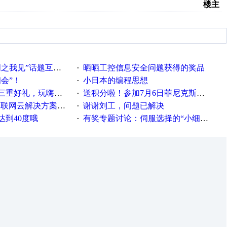
楼主
话题互动获奖名单发布公告
晒晒工控信息安全问题获得的奖品
·
相会”！
小日本的编程思想
·
重好礼，玩嗨夏日！
送积分啦！参加7月6日菲尼克斯在线研讨会即得
·
联网云解决方案实践及应用
谢谢刘工，问题已解决
·
达到40度哦
有奖专题讨论：伺服选择的“小细节大学问”奖励公告
·