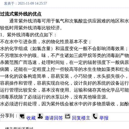
发表于：2021-11-09 14:25:57
过流式紫外线的优点
通常紫外线消毒可用于氯气和次氯酸盐供应困难的地区和水
较低时用紫外线消毒比较经济。
1、紫外线消毒的优点如下：
不在水中引进杂质，水的物化性质基本不变；
水的化学组成（如氯含量）和温度变化一般不会影响消毒效果；
不另增加水中的嗅、味，不产生诸如三卤甲烷等类的消毒副产物
杀菌范围广而迅速，处理时间短，在一定的辐射强度下一般病
病菌，还能在一定程度上控一些较高等的水生生物如藻类和红虫
一体化的设备构造简单，容易安装，小巧轻便，水头损失很小，
容易操作和管理，容易实现自动化，设计良好的系统的设备运行
运行管理比较安全，基本没有使用、运输和储存其他化学品可能
消毒系统除了必须运行的水泵以外，没有其他噪音源。
水必须进行前处理，因为紫外线会被水中的许多物质吸收，如酚
分享到：
收藏
邀请回答
回复楼主
举报