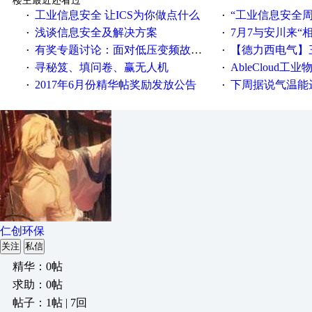
楼主最近还看过
工业信息安全 让ICS为你做点什么
“工业信息安全周之我见”
·
·
浅谈信息安全及解决方案
7月7与安川来“
·
·
有奖专题讨论：面对低压变频故障，老手是这样解决的！
【德力西电气】三
·
·
寻秘笈、填问卷、赢无人机
AbleCloud工业物
·
·
2017年6月份精华帖奖励发放公告
下周据说气温能
·
·
仁创环保
关注
私信
精华：0帖
求助：0帖
帖子：1帖 | 7回