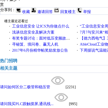
赏
分享到：
收藏
邀请回答
回复楼主
举报
楼主最近还看过
工业信息安全 让ICS为你做点什么
“工业信息安全周之我见”
·
·
浅谈信息安全及解决方案
7月7与安川来“
·
·
有奖专题讨论：面对低压变频故障，老手是这样解决的！
【德力西电气】三
·
·
寻秘笈、填问卷、赢无人机
AbleCloud工业物
·
·
2017年6月份精华帖奖励发放公告
下周据说气温能
·
·
热门招聘
相关主题
请问如何区分二极管和稳压管
[2231]
请问我买PLC跟触摸屏,通讯线...
[995]