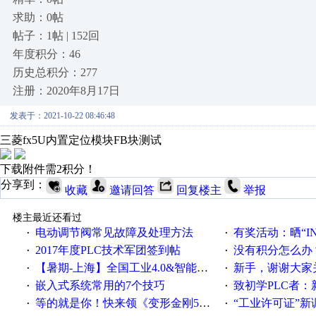
求助：0帖
帖子：1帖 | 152回
年度积分：46
历史总积分：277
注册：2020年8月17日
发表于：2021-10-22 08:46:48
三菱fx5U内置定位模块FB块测试
下载附件需2积分！
分享到：
收藏
邀请回答
回复楼主
举报
楼主最近还看过
电动调节阀常见故障及处理方法
有奖活动：晒“IN
·
·
2017年度PLC技术军团签到帖
没有积分怎么办
·
·
【暑期-上海】全国工业4.0&智能制造高级培训班通知！
新手，谢谢大家
·
·
嵌入式系统常用的7个技巧
致初学PLC者：新人学
·
·
等的就是你！快来领《变形金刚5》观影券
“工业许可证”新调整：水文仪器
·
·