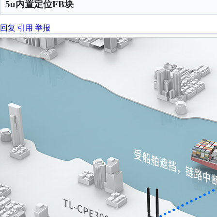
5u内置定位FB块
回复
引用
举报