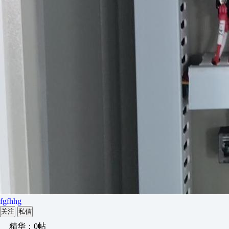
fgfhhg
关注
私信
精华：0帖