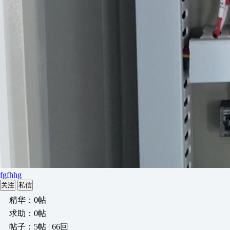
fgfhhg
关注
私信
精华：0帖
求助：0帖
帖子：5帖 | 66回