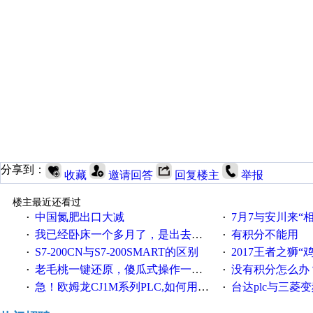
分享到：
收藏
邀请回答
回复楼主
举报
楼主最近还看过
中国氮肥出口大减
7月7与安川来“
·
·
我已经卧床一个多月了，是出去安装机械手在高速遭遇车祸所致:大家工作都要特别注意啊
有积分不能用
·
·
S7-200CN与S7-200SMART的区别
2017王者之狮“鸡”情签到
·
·
老毛桃一键还原，傻瓜式操作一键轻松备份还原；程序为向导式安装，一键即可实现自动备份或还原系统。
没有积分怎么办
·
·
急！欧姆龙CJ1M系列PLC,如何用时间控制变频器。要求时间在组态王中可以自由输入！拜托各位大神了！
台达plc与三菱
·
·