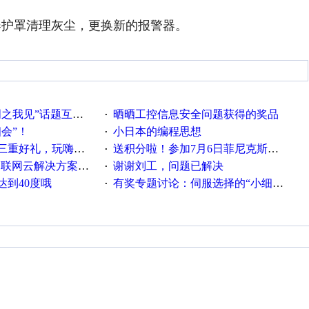
器护罩清理灰尘，更换新的报警器。
话题互动获奖名单发布公告
晒晒工控信息安全问题获得的奖品
·
相会”！
小日本的编程思想
·
重好礼，玩嗨夏日！
送积分啦！参加7月6日菲尼克斯在线研讨会即得
·
联网云解决方案实践及应用
谢谢刘工，问题已解决
·
达到40度哦
有奖专题讨论：伺服选择的“小细节大学问”奖励公告
·