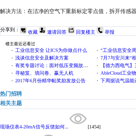
解决方法：在洁净的空气下重新标定零点值，拆开传感
分享到：
收藏
邀请回答
回复楼主
举报
楼主最近还看过
工业信息安全 让ICS为你做点什么
“工业信息安全周之我见”
·
·
浅谈信息安全及解决方案
7月7与安川来“
·
·
有奖专题讨论：面对低压变频故障，老手是这样解决的！
【德力西电气】三
·
·
寻秘笈、填问卷、赢无人机
AbleCloud工业物
·
·
2017年6月份精华帖奖励发放公告
下周据说气温能
·
·
热门招聘
相关主题
现场仪表4-20mA信号反馈如何...
[1454]