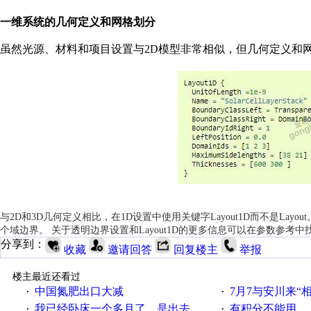
一维系统的几何定义和网格划分
虽然光源、材料和项目设置与2D模型非常相似，但几何定义和网格参数
与2D和3D几何定义相比，在1D设置中使用关键字Layout1D而不是La
个域边界。 关于透明边界设置和Layout1D的更多信息可以在参数参考中
分享到：
收藏
邀请回答
回复楼主
举报
楼主最近还看过
中国氮肥出口大减
7月7与安川来“
·
·
我已经卧床一个多月了，是出去安装机械手在高速遭遇车祸所致:大家工作都要特别注意啊
有积分不能用
·
·