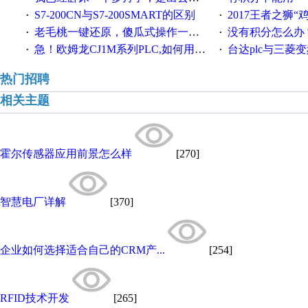
S7-200CN与S7-200SMART的区别
2017王者之狮“鸡”情签到
·
·
老毛桃一键还原，傻瓜式操作一键轻松备份还原；程序为向导式安装，一键即可实现自动备份或还原系统。
没有积分怎么办
·
·
急！欧姆龙CJ1M系列PLC,如何用时间控制变频器。要求时间在组态王中可以自由输入！拜托各位大神了！
台达plc与三菱
·
·
热门招聘
相关主题
霍尔传感器应用前景怎么样
[270]
智慧电厂详解
[370]
企业如何选择适合自己的CRM产...
[254]
RFID技术开发
[265]