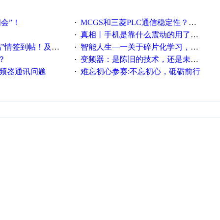
相会”！
MCGS和三菱PLC通信稳定性？？？
·
真相丨手机是靠什么震动的用了这么多年才知道！
·
帖！及时更新在线研讨会预告
智能人生—一关于碎片化学习，看这一篇就够了！
·
？
变频器：是陈旧的技术，还是未来的幕后英雄？
·
变频器通讯问题
难忘初心参赛:不忘初心，砥砺前行
·