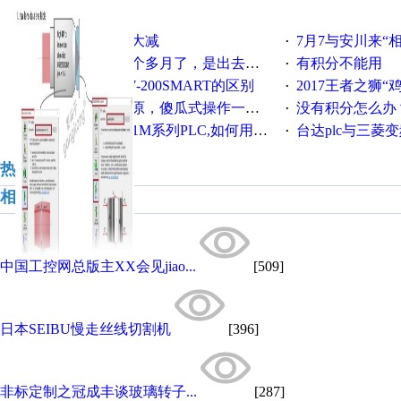
楼主最近还看过
中国氮肥出口大减
7月7与安川来“
·
·
我已经卧床一个多月了，是出去安装机械手在高速遭遇车祸所致:大家工作都要特别注意啊
有积分不能用
·
·
S7-200CN与S7-200SMART的区别
2017王者之狮“鸡”情签到
·
·
老毛桃一键还原，傻瓜式操作一键轻松备份还原；程序为向导式安装，一键即可实现自动备份或还原系统。
没有积分怎么办
·
·
急！欧姆龙CJ1M系列PLC,如何用时间控制变频器。要求时间在组态王中可以自由输入！拜托各位大神了！
台达plc与三菱
·
·
热门招聘
相关主题
中国工控网总版主XX会见jiao...
[509]
日本SEIBU慢走丝线切割机
[396]
非标定制之冠成丰谈玻璃转子...
[287]