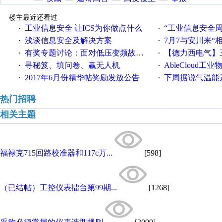
楼主最近还看过
工业信息安全 让ICS为你做点什么
“工业信息安全周之我见”
·
·
浅谈信息安全及解决方案
7月7与安川来“
·
·
有奖专题讨论：面对低压变频故障，老手是这样解决的！
【德力西电气】三
·
·
寻秘笈、填问卷、赢无人机
AbleCloud工业物
·
·
2017年6月份精华帖奖励发放公告
下周据说气温能
·
·
热门招聘
相关主题
福禄克715回路校准器和117c万...
[598]
（已结帖）工控仪表擂台第99期...
[1268]