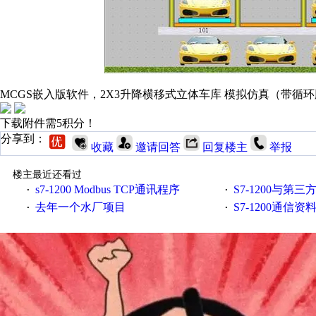
MCGS嵌入版软件，2X3升降横移式立体车库 模拟仿真（带循
下载附件需5积分！
分享到：
收藏
邀请回答
回复楼主
举报
楼主最近还看过
s7-1200 Modbus TCP通讯程序
S7-1200与第三方设备之间
·
·
去年一个水厂项目
S7-1200通信
·
·