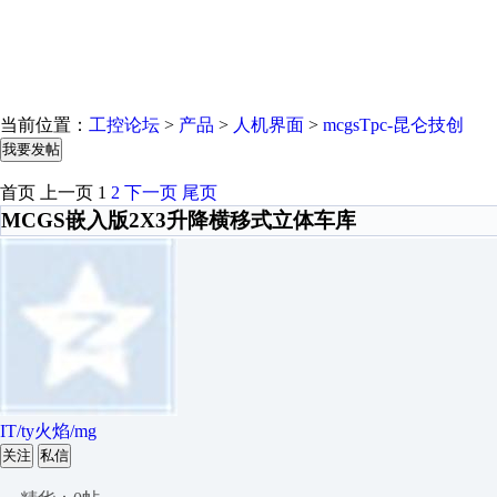
当前位置：
工控论坛
>
产品
>
人机界面
>
mcgsTpc-昆仑技创
我要发帖
首页
上一页
1
2
下一页
尾页
MCGS嵌入版2X3升降横移式立体车库
IT/ty火焰/mg
关注
私信