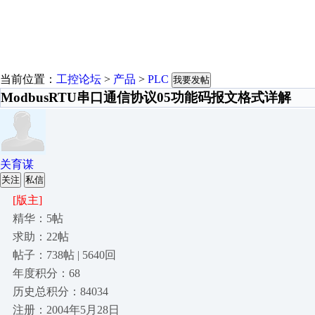
当前位置：
工控论坛
>
产品
>
PLC
我要发帖
ModbusRTU串口通信协议05功能码报文格式详解
关育谋
关注
私信
[版主]
精华：5帖
求助：22帖
帖子：738帖 | 5640回
年度积分：68
历史总积分：84034
注册：2004年5月28日