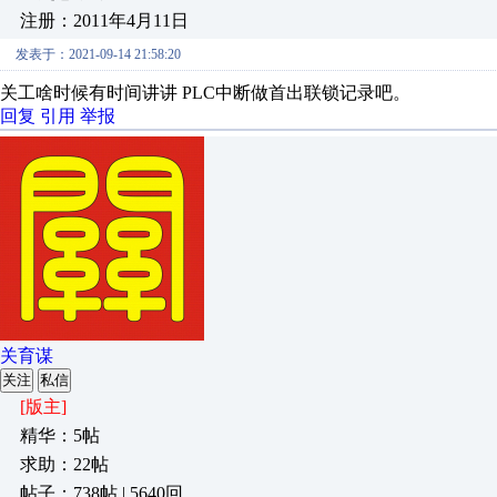
注册：2011年4月11日
发表于：2021-09-14 21:58:20
关工啥时候有时间讲讲 PLC中断做首出联锁记录吧。
回复
引用
举报
关育谋
关注
私信
[版主]
精华：5帖
求助：22帖
帖子：738帖 | 5640回