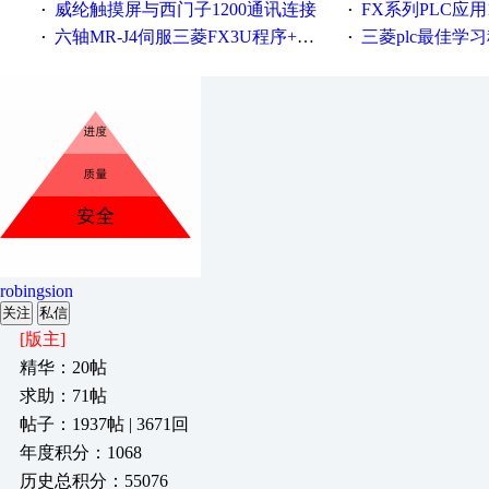
威纶触摸屏与西门子1200通讯连接
FX系列PLC应用
·
·
六轴MR-J4伺服三菱FX3U程序+威纶通画面
三菱plc最佳学习程序，伺服控制，各
·
·
robingsion
关注
私信
[版主]
精华：20帖
求助：71帖
帖子：1937帖 | 3671回
年度积分：1068
历史总积分：55076