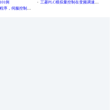
101例
三菱PLC模拟量控制在变频调速的应用
·
种报警，注释详细，看的懂，学得快！