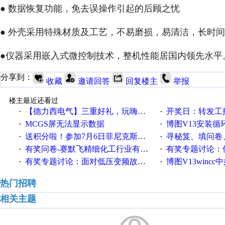
● 数据恢复功能，免去误操作引起的后顾之忧
● 外壳采用特殊材质及工艺，不易磨损，易清洁，长时
●仪器采用嵌入式微控制技术，整机性能居国内领先水平
分享到：
收藏
邀请回答
回复楼主
举报
楼主最近还看过
【德力西电气】三重好礼，玩嗨夏日！
开奖日：转发工控速派微
·
·
MCGS屏无法显示数据
博图V13安装循环重启
·
·
送积分啦！参加7月6日菲尼克斯在线研讨会即得
寻秘笈、填问卷
·
·
有奖问卷-赛默飞精细化工行业有奖调查来袭！
有奖专题讨论：伺服选择的
·
·
有奖专题讨论：面对低压变频故障，老手是这样解决的！
博图V13wincc中如
·
·
热门招聘
相关主题