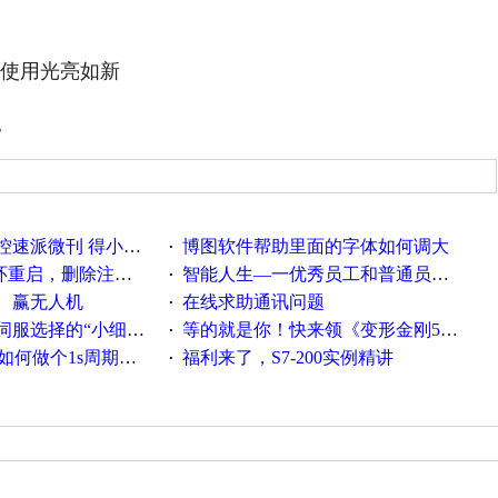
间使用光亮如新
。
刊 得小米手环 中奖通知
博图软件帮助里面的字体如何调大
·
，删除注册表信息没有用
智能人生—一优秀员工和普通员工差别，精辟到位！
·
、赢无人机
在线求助通讯问题
·
“小细节大学问”奖励公告
等的就是你！快来领《变形金刚5》观影券
·
何做个1s周期循环的脚本
福利来了，S7-200实例精讲
·