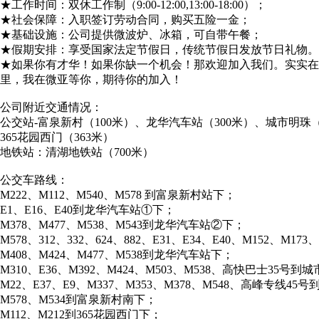
★工作时间：双休工作制（9:00-12:00,13:00-18:00）；
★社会保障：入职签订劳动合同，购买五险一金；
★基础设施：公司提供微波炉、冰箱，可自带午餐；
★假期安排：享受国家法定节假日，传统节假日发放节日礼物。
★如果你有才华！如果你缺一个机会！那欢迎加入我们。实实
里，我在微亚等你，期待你的加入！
公司附近交通情况：
公交站-富泉新村（100米）、龙华汽车站（300米）、城市明珠（
365花园西门（363米）
地铁站：清湖地铁站（700米）
公交车路线：
M222、M112、M540、M578 到富泉新村站下；
E1、E16、E40到龙华汽车站①下；
M378、M477、M538、M543到龙华汽车站②下；
M578、312、332、624、882、E31、E34、E40、M152、M17
M408、M424、M477、M538到龙华汽车站下；
M310、E36、M392、M424、M503、M538、高快巴士35号到
M22、E37、E9、M337、M353、M378、M548、高峰专线4
M578、M534到富泉新村南下；
M112、M212到365花园西门下；