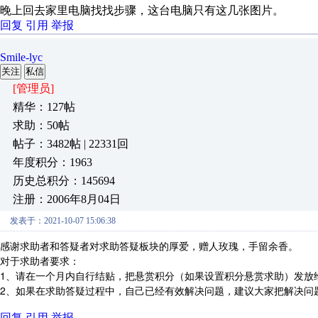
晚上回去家里电脑找找步骤，这台电脑只有这几张图片。
回复
引用
举报
Smile-lyc
关注
私信
[管理员]
精华：127帖
求助：50帖
帖子：3482帖 | 22331回
年度积分：1963
历史总积分：145694
注册：2006年8月04日
发表于：2021-10-07 15:06:38
感谢求助者和答疑者对求助答疑板块的厚爱，赠人玫瑰，手留余香。
对于求助者要求：
1、请在一个月内自行结贴，把悬赏积分（如果设置积分悬赏求助）发放
2、如果在求助答疑过程中，自己已经有效解决问题，建议大家把解决问
回复
引用
举报