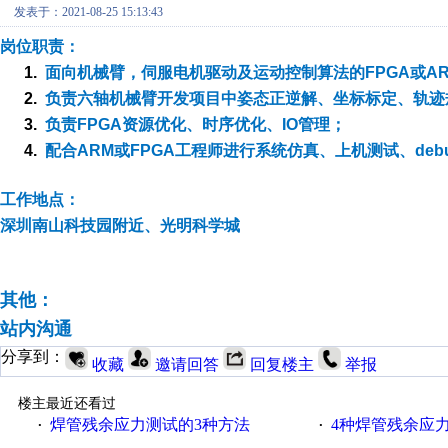
发表于：2021-08-25 15:13:43
岗位职责：
1.
面向机械臂，伺服电机驱动及运动控制算法的
FPGA
或
A
2.
负责六轴机械臂开发项目中姿态正逆解、坐标标定、轨迹
3.
负责
FPGA
资源优化、时序优化、
IO
管理；
4.
配合
ARM
或
FPGA
工程师进行系统仿真、上机测试、
deb
工作地点：
深圳南山科技园附近、
光明科学城
其他：
站内沟通
分享到：
收藏
邀请回答
回复楼主
举报
楼主最近还看过
焊管残余应力测试的3种方法
4种焊管残余应
·
·