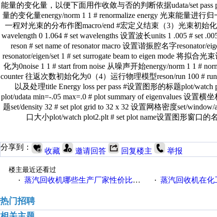
能量的变化量，以便下面用作收敛与否的判断依据udata/set pass pass Energ
量的变化量energy/norm 1 1 # renormalize energy 光束能量进行归一化plot/
一程对光束的分布作图macro/end #宏定义结束（3）光束初始化array/set
wavelength 0 1.064 # set wavelengths 设置波长units 1 .005 # set
reson # set name of resonator macro 设置谐振腔名字resonator/eige
resonator/eigen/set 1 # set surrogate beam to eigen mode 将
化为0noise 1 1 # start from noise 从噪声开始energy/norm 1 1 # norm
counter 往返次数初始化为0（4）运行物理模型reson/run 100 # run 
以及处理title Energy loss per pass #设置图形的标题plot/watch
plot/udata min=-.05 max=.0 # plot summary of eigenvalues 设
题set/density 32 # set plot grid to 32 x 32 设置网格密度set/window/
口大小plot/watch plot2.plt # set plot name设置图形窗口的名称plo
分享到：
收藏
邀请回答
回复楼主
举报
楼主最近还看过
蒸汽回收机哪些生产厂家性价比高一些
蒸汽回收机在化
·
·
热门招聘
相关主题