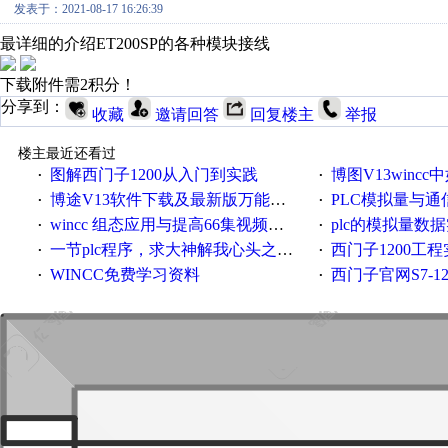
发表于：2021-08-17 16:26:39
最详细的介绍ET200SP的各种模块接线
下载附件需2积分！
分享到：
收藏
邀请回答
回复楼主
举报
楼主最近还看过
图解西门子1200从入门到实践
博图V13wincc中如
·
·
博途V13软件下载及最新版万能授权下载
PLC模拟量与通信控
·
·
wincc 组态应用与提高66集视频教程
plc的模拟量数据
·
·
一节plc程序，求大神解我心头之惑，感谢
西门子1200工
·
·
WINCC免费学习资料
西门子官网S7-12
·
·