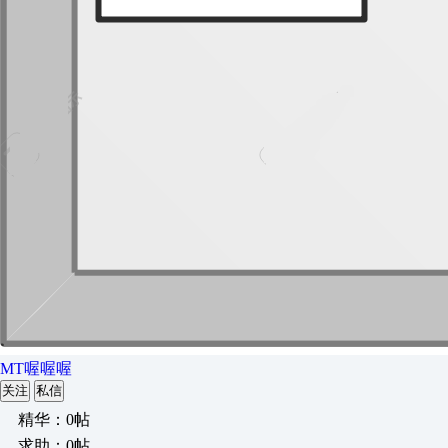
MT喔喔喔
关注
私信
精华：0帖
求助：0帖