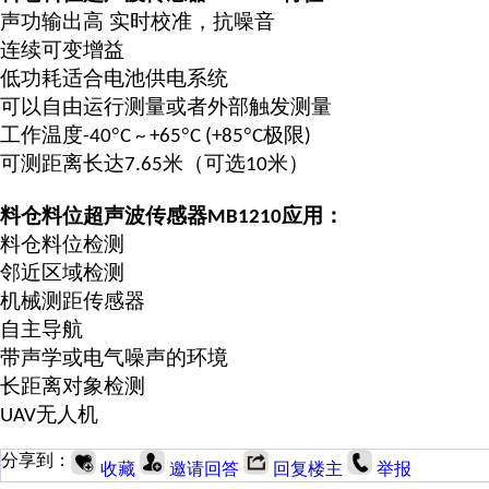
声功输出高
实时校准，抗噪音
连续可变增益
低功耗适合电池供电系统
可以自由运行测量或者外部触发测量
工作温度
°
°
°
极限
-40
C ~ +65
C (+85
C
)
可测距离长达
米（可选
米）
7.65
10
料仓料位超声波传感器
应用：
MB1210
料仓料位检测
邻近区域检测
机械测距传感器
自主导航
带声学或电气噪声的环境
长距离对象检测
无人机
UAV
分享到：
收藏
邀请回答
回复楼主
举报