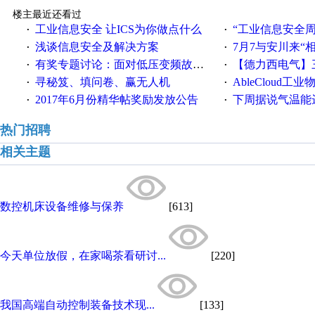
楼主最近还看过
工业信息安全 让ICS为你做点什么
“工业信息安全周之我见”
·
·
浅谈信息安全及解决方案
7月7与安川来“
·
·
有奖专题讨论：面对低压变频故障，老手是这样解决的！
【德力西电气】三
·
·
寻秘笈、填问卷、赢无人机
AbleCloud工业物
·
·
2017年6月份精华帖奖励发放公告
下周据说气温能
·
·
热门招聘
相关主题
数控机床设备维修与保养
[613]
今天单位放假，在家喝茶看研讨...
[220]
我国高端自动控制装备技术现...
[133]