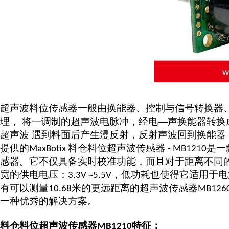
超声波料位传感器
一般由换能器、控制与信号转换器
理，
将一调制的超声波电脉冲，经电
—声换能器转换
超声波 遇到料面后产生漫反射，反射声波回到换能器
提供的
料仓料位超声波传感器
是一
MaxBotix
- MB1210
感器。它不仅具备实时校准功能，而且对于距离不同
宽的供电电压：
，低功耗也使得它适用于电
3.3V ~5.5V
有可以测量
米的更远距离的超声波传感器
10.68
MB126
一种优秀的解决方案。
料仓料位超声波传感器
特征：
MB1210