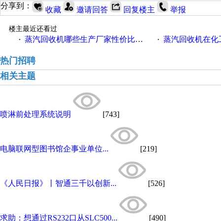
分享到：
收藏
邀请回答
回复楼主
举报
楼主最近还看过
蒸汽回收机哪些生产厂家性价比高一些
蒸汽回收机在化
·
·
热门招聘
相关主题
喷淋前处理系统说明
[743]
电脑联网型图书馆企事业单位...
[219]
《人民日报》丨智通三千以创新...
[526]
求助：想通过RS232口从SLC500...
[490]