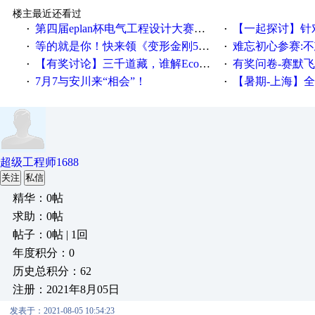
楼主最近还看过
第四届eplan杯电气工程设计大赛报名啦！！！
【一起探讨】针对机床业的伺服
·
·
等的就是你！快来领《变形金刚5》观影券
难忘初心参赛:
·
·
【有奖讨论】三千道藏，谁解EcoStruxureMA领域之谜？
有奖问卷-赛默飞精细
·
·
7月7与安川来“相会”！
【暑期-上海】全国工业4.
·
·
超级工程师1688
关注
私信
精华：0帖
求助：0帖
帖子：0帖 | 1回
年度积分：0
历史总积分：62
注册：2021年8月05日
发表于：2021-08-05 10:54:23