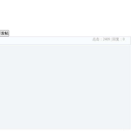
要发帖
点击：
2409
| 回复：
0