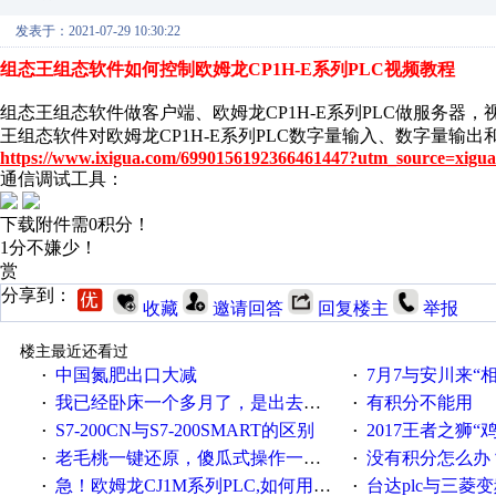
发表于：2021-07-29 10:30:22
组态王组态软件如何控制欧姆龙CP1H-E系列PLC视频教程
组态王组态软件做客户端、欧姆龙CP1H-E系列PLC做服务器，
王组态软件对欧姆龙CP1H-E系列PLC数字量输入、数字量输
https://www.ixigua.com/6990156192366461447?utm_source=xigua
通信调试工具：
下载附件需0积分！
1分不嫌少！
赏
分享到：
收藏
邀请回答
回复楼主
举报
楼主最近还看过
中国氮肥出口大减
7月7与安川来“
·
·
我已经卧床一个多月了，是出去安装机械手在高速遭遇车祸所致:大家工作都要特别注意啊
有积分不能用
·
·
S7-200CN与S7-200SMART的区别
2017王者之狮“鸡”情签到
·
·
老毛桃一键还原，傻瓜式操作一键轻松备份还原；程序为向导式安装，一键即可实现自动备份或还原系统。
没有积分怎么办
·
·
急！欧姆龙CJ1M系列PLC,如何用时间控制变频器。要求时间在组态王中可以自由输入！拜托各位大神了！
台达plc与三菱
·
·