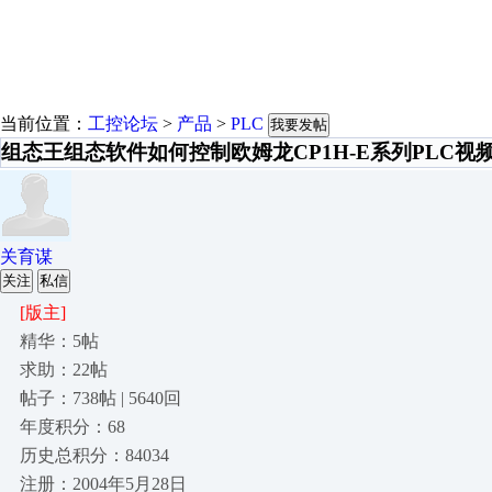
当前位置：
工控论坛
>
产品
>
PLC
我要发帖
组态王组态软件如何控制欧姆龙CP1H-E系列PLC视
关育谋
关注
私信
[版主]
精华：5帖
求助：22帖
帖子：738帖 | 5640回
年度积分：68
历史总积分：84034
注册：2004年5月28日