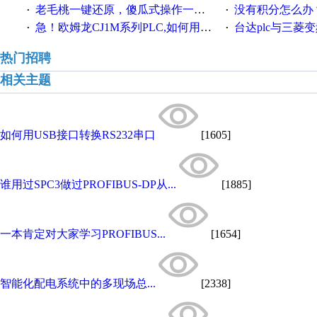
老毛桃一键还原，傻瓜式操作一键轻松备份还原；程序为向导式安装，一键即可实现自动备份或还原系统。
没有积分怎么办
·
·
急！欧姆龙CJ1M系列PLC,如何用时间控制变频器。要求时间在组态王中可以自由输入！拜托各位大神了！
台达plc与三菱
·
·
热门招聘
相关主题
如何用USB接口转换RS232串口
[1605]
谁用过SPC3做过PROFIBUS-DP从...
[1885]
一本肯定对大家学习PROFIBUS...
[1654]
智能化配电系统中的多现场总...
[2338]