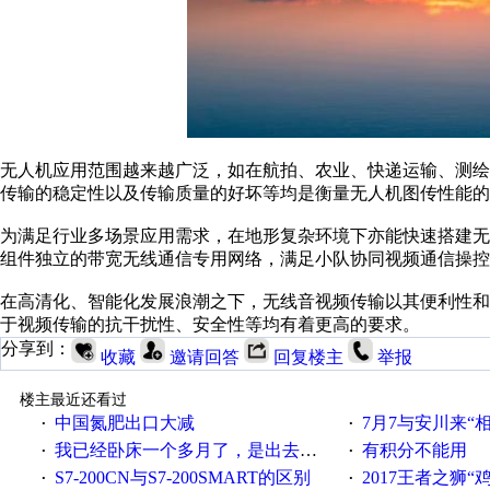
无人机应用范围越来越广泛，如在航拍、农业、快递运输、测
传输的稳定性以及传输质量的好坏等均是衡量无人机图传性能的
为满足行业多场景应用需求，在地形复杂环境下亦能快速搭建无
组件独立的带宽无线通信专用网络，满足小队协同视频通信操控
在高清化、智能化发展浪潮之下，无线音视频传输以其便利性
于视频传输的抗干扰性、安全性等均有着更高的要求。
分享到：
收藏
邀请回答
回复楼主
举报
楼主最近还看过
中国氮肥出口大减
7月7与安川来“
·
·
我已经卧床一个多月了，是出去安装机械手在高速遭遇车祸所致:大家工作都要特别注意啊
有积分不能用
·
·
S7-200CN与S7-200SMART的区别
2017王者之狮“鸡”情签到
·
·