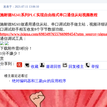
发表于：2021-07-11 13:06:10
施耐德M241系列PLC实现自由格式串口通信从站视频教程
施耐德M241做通用通信从站、串口调试助手做主站，视频详细讲解了
口调试助手相互收发8个字节数据功能。
https://www.ixigua.com/6983497655766909454?utm_source=xigua
通信调试工具：
下载附件需0积分！
1分不嫌少！
赏
分享到：
收藏
邀请回答
回复楼主
举报
楼主最近还看过
绝对编码器和三菱plc的应用程序
·