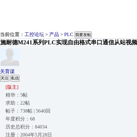
当前位置：
工控论坛
>
产品
>
PLC
我要发帖
施耐德M241系列PLC实现自由格式串口通信从站视
关育谋
关注
私信
[版主]
精华：5帖
求助：22帖
帖子：738帖 | 5640回
年度积分：68
历史总积分：84034
注册：2004年5月28日