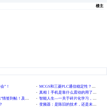
楼主
相会”！
MCGS和三菱PLC通信稳定性？？？
·
真相丨手机是靠什么震动的用了这么多年才知道！
·
帖！及时更新在线研讨会预告
智能人生—一关于碎片化学习，看这一篇就够了！
·
？
变频器：是陈旧的技术，还是未来的幕后英雄？
·