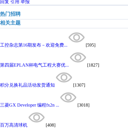
回复
引用
举报
热门招聘
相关主题
工控杂志第16期发布－欢迎免费...
[595]
第四届EPLAN杯电气工程大赛优...
[1827]
积分兑换礼品活动发货通知
[1307]
三菱GX Developer 编程fx2n ...
[3018]
百万高清球机
[408]