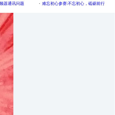
变频器通讯问题
难忘初心参赛:不忘初心，砥砺前行
·