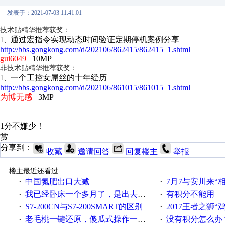
发表于：2021-07-03 11:41:01
技术贴精华推荐获奖：
通过宏指令实现动态时间验证定期停机案例分享
1、
http://bbs.gongkong.com/d/202106/862415/862415_1.shtml
gui6049
10MP
非技术贴精华推荐获奖：
一个工控女屌丝的十年经历
1、
http://bbs.gongkong.com/d/202106/861015/861015_1.shtml
为博无感
3MP
1分不嫌少！
赏
分享到：
收藏
邀请回答
回复楼主
举报
楼主最近还看过
中国氮肥出口大减
7月7与安川来“
·
·
我已经卧床一个多月了，是出去安装机械手在高速遭遇车祸所致:大家工作都要特别注意啊
有积分不能用
·
·
S7-200CN与S7-200SMART的区别
2017王者之狮“鸡”情签到
·
·
老毛桃一键还原，傻瓜式操作一键轻松备份还原；程序为向导式安装，一键即可实现自动备份或还原系统。
没有积分怎么办
·
·