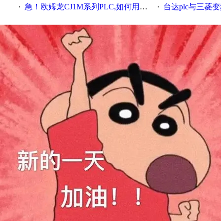
急！欧姆龙CJ1M系列PLC,如何用时间控制变频器。要求时间在组态王中可以自由输入！拜托各位大神了！
台达plc与三菱
·
·