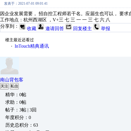
发表于：2021-07-01 09:01:41
因企业发展需要， 招自控工程师若干名。应届生也可以， 要求自
工作地点：杭州西湖区 ，V+三 七 三 一 一 三 七 六 八
分享到：
收藏
邀请回答
回复楼主
举报
楼主最近还看过
InTouch精典通讯
·
南山背包客
关注
私信
精华：0帖
求助：0帖
帖子：3帖 | 3回
年度积分：0
历史总积分：63