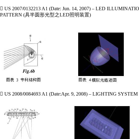

US 2007/0132213 A1 (Date: Jun. 14, 2007) – LED ILLUMI
PATTERN (具半圆形光型之LED照明装置)

US 2008/0084693 A1 (Date:Apr. 9, 2008) – LIGHTING SYS