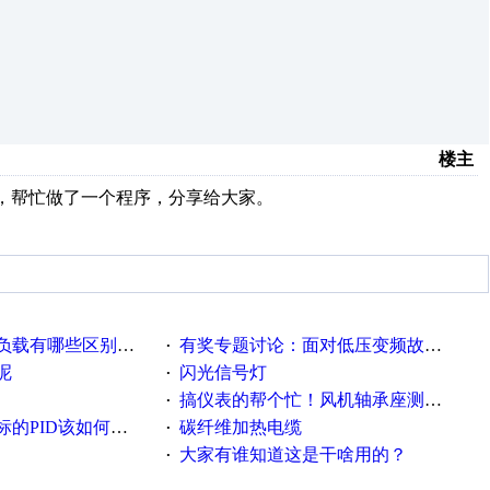
楼主
监测，帮忙做了一个程序，分享给大家。
载有哪些区别？？？
有奖专题讨论：面对低压变频故障，老手是这样解决的！
·
呢
闪光信号灯
·
搞仪表的帮个忙！风机轴承座测振！
·
PID该如何控制呢
碳纤维加热电缆
·
大家有谁知道这是干啥用的？
·