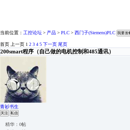
当前位置：
工控论坛
>
产品
>
PLC
>
西门子(Siemens)PLC
我要发
首页
上一页
1
2
3
4
5
下一页
尾页
200smart程序（自己做的电机控制和485通讯）
青衫书生
关注
私信
精华：0帖