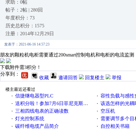
求助：0帖
帖子：2帖 | 280回
年度积分：73
历史总积分：1575
注册：2014年12月29日
发表于：2021-06-16 14:57:23
朋友的颗粒机电柜需要通过200smart控制电机和电柜的电流
下载附件需3积分！
分享到：
收藏
邀请回答
回复楼主
举报
楼主最近还看过
信捷继电器型PLC
容性负载与感性负
·
·
送积分啦！参加7月6日菲尼克斯在线研讨会即得
该选怎样的光耦
·
·
三相四线电表的正确读数
空压机
·
·
灯光控制系统
需要调节多个目标的
·
·
碳纤维电缆产品简介
自控相关书籍
·
·