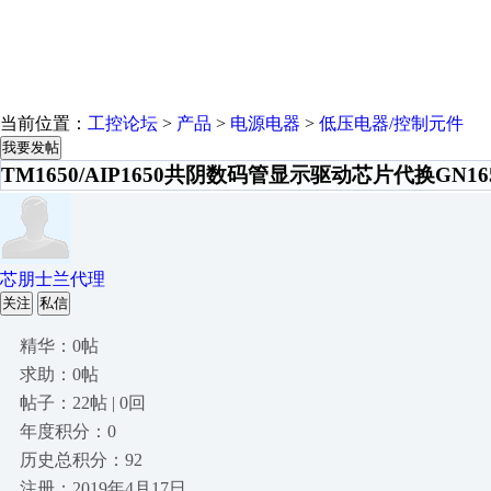
当前位置：
工控论坛
>
产品
>
电源电器
>
低压电器/控制元件
我要发帖
TM1650/AIP1650共阴数码管显示驱动芯片代换GN16
芯朋士兰代理
关注
私信
精华：0帖
求助：0帖
帖子：22帖 | 0回
年度积分：0
历史总积分：92
注册：2019年4月17日