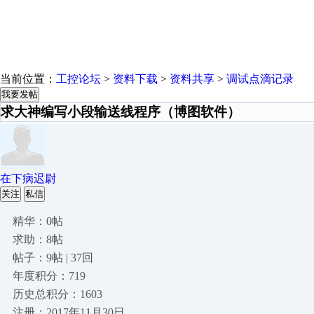
当前位置：
工控论坛
>
资料下载
>
资料共享
>
调试点滴记录
我要发帖
求大神编写小段输送线程序（博图软件）
在下病迟尉
关注
私信
精华：0帖
求助：8帖
帖子：9帖 | 37回
年度积分：719
历史总积分：1603
注册：2017年11月30日