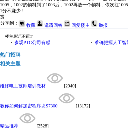
1005，1002的物料到了1003后，1002再放一个物料，依次往100
1分不嫌少！
赏
分享到：
收藏
邀请回答
回复楼主
举报
楼主最近还看过
参观PTC公司有感
准确把握人工智
·
·
热门招聘
相关主题
维修电工技师培训教材
[2940]
教你如何解加密程序块S7300
[13172]
精品推荐
[2528]