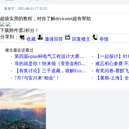
发表于：2021-06-11 17:32:23
超级实用的教程，对你了解devicenet超有帮助
下载附件需2积分！
分享到：
收藏
邀请回答
回复楼主
举报
楼主最近还看过
第四届eplan杯电气工程设计大赛报名啦！！！
【一起探讨】针对机床业的伺服
·
·
等的就是你！快来领《变形金刚5》观影券
难忘初心参赛:
·
·
【有奖讨论】三千道藏，谁解EcoStruxureMA领域之谜？
有奖问卷-赛默飞精细
·
·
7月7与安川来“相会”！
【暑期-上海】全国工业4.
·
·