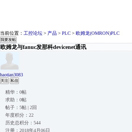
当前位置：
工控论坛
>
产品
>
PLC
>
欧姆龙(OMRON)PLC
我要发帖
欧姆龙与fanuc发那科devicenet通讯
haotian3083
关注
私信
精华：0帖
求助：0帖
帖子：5帖 | 2回
年度积分：22
历史总积分：544
注册：2018年4月06日