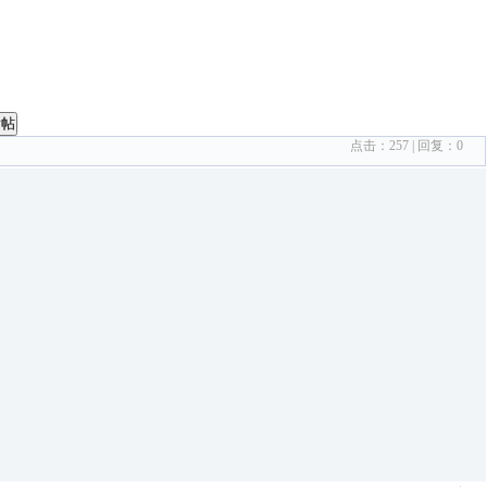
发帖
点击：
257
| 回复：
0