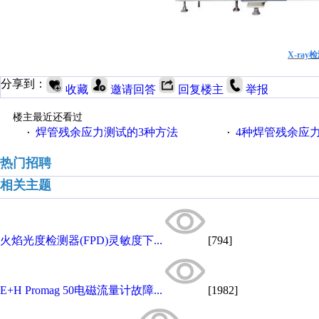
X-ray
分享到：
收藏
邀请回答
回复楼主
举报
楼主最近还看过
焊管残余应力测试的3种方法
4种焊管残余应
·
·
热门招聘
相关主题
火焰光度检测器(FPD)灵敏度下...
[794]
E+H Promag 50电磁流量计故障...
[1982]