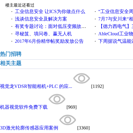
楼主最近还看过
工业信息安全 让ICS为你做点什么
“工业信息安全周之我见”
·
·
浅谈信息安全及解决方案
7月7与安川来“
·
·
有奖专题讨论：面对低压变频故障，老手是这样解决的！
【德力西电气】三
·
·
寻秘笈、填问卷、赢无人机
AbleCloud工业物
·
·
2017年6月份精华帖奖励发放公告
下周据说气温能
·
·
热门招聘
相关主题
视觉龙VDSR智能相机+PLC 的应...
[1192]
机器视觉软件免费下载
[969]
3D激光轮廓传感器应用案例
[3360]