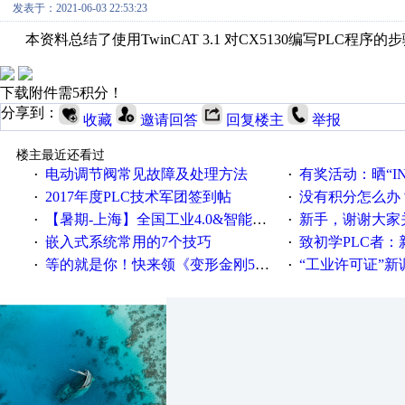
发表于：2021-06-03 22:53:23
本资料总结了
使用
TwinCAT 3.1
对
CX5130
编写
PLC
程序的步
下载附件需5积分！
分享到：
收藏
邀请回答
回复楼主
举报
楼主最近还看过
电动调节阀常见故障及处理方法
有奖活动：晒“IN
·
·
2017年度PLC技术军团签到帖
没有积分怎么办
·
·
【暑期-上海】全国工业4.0&智能制造高级培训班通知！
新手，谢谢大家
·
·
嵌入式系统常用的7个技巧
致初学PLC者：新人学
·
·
等的就是你！快来领《变形金刚5》观影券
“工业许可证”新调整：水文仪器
·
·