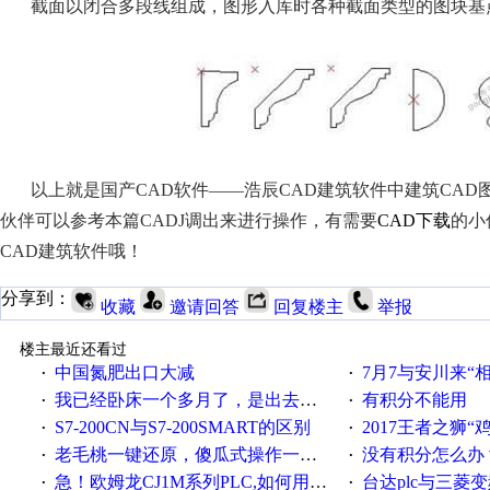
截面以闭合多段线组成，图形入库时各种截面类型的图块基
以上就是国产
CAD软件——浩辰CAD建筑软件中建筑CA
伙伴可以参考本篇CADJ调出来进行操作，有需要
CAD下载
的小
CAD建筑软件哦！
分享到：
收藏
邀请回答
回复楼主
举报
楼主最近还看过
中国氮肥出口大减
7月7与安川来“
·
·
我已经卧床一个多月了，是出去安装机械手在高速遭遇车祸所致:大家工作都要特别注意啊
有积分不能用
·
·
S7-200CN与S7-200SMART的区别
2017王者之狮“鸡”情签到
·
·
老毛桃一键还原，傻瓜式操作一键轻松备份还原；程序为向导式安装，一键即可实现自动备份或还原系统。
没有积分怎么办
·
·
急！欧姆龙CJ1M系列PLC,如何用时间控制变频器。要求时间在组态王中可以自由输入！拜托各位大神了！
台达plc与三菱
·
·