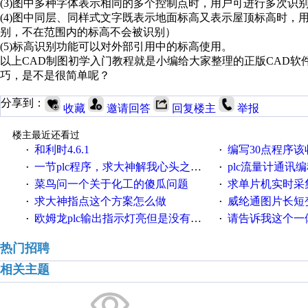
(3)图中多种字体表示相同的多个控制点时，用户可进行多次识
(4)图中同层、同样式文字既表示地面标高又表示屋顶标高时
别，不在范围内的标高不会被识别）
(5)标高识别功能可以对外部引用中的标高使用。
以上CAD制图初学入门教程就是小编给大家整理的正版CAD软
巧，是不是很简单呢？
分享到：
收藏
邀请回答
回复楼主
举报
楼主最近还看过
和利时4.6.1
编写30点程序
·
·
一节plc程序，求大神解我心头之惑，感谢
plc流量计通讯
·
·
菜鸟问一个关于化工的傻瓜问题
求单片机实时采集多路AB相
·
·
求大神指点这个方案怎么做
威纶通图片长短
·
·
欧姆龙plc输出指示灯亮但是没有输出电压
请告诉我这个一体机的
·
·
热门招聘
相关主题