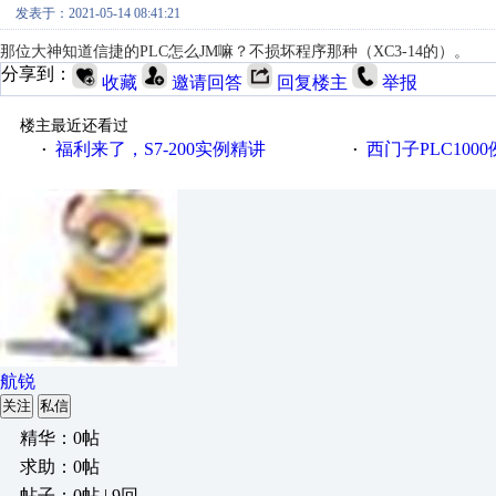
发表于：2021-05-14 08:41:21
那位大神知道信捷的PLC怎么JM嘛？不损坏程序那种（XC3-14的）。
分享到：
收藏
邀请回答
回复楼主
举报
楼主最近还看过
福利来了，S7-200实例精讲
西门子PLC100
·
·
航锐
关注
私信
精华：0帖
求助：0帖
帖子：0帖 | 9回