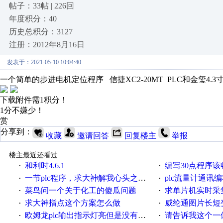
帖子：33帖 | 226回
年度积分：40
历史总积分：3127
注册：2012年8月16日
发表于：2021-05-10 10:04:40
一个简单的步进电机定位程序 信捷XC2-20MT PLC和金玺4.
下载附件需1积分！
1分不嫌少！
赏
分享到：
收藏
邀请回答
回复楼主
举报
楼主最近还看过
和利时4.6.1
编写30点程序
·
·
一节plc程序，求大神解我心头之惑，感谢
plc流量计通讯
·
·
菜鸟问一个关于化工的傻瓜问题
求单片机实时采集多路AB相
·
·
求大神指点这个方案怎么做
威纶通图片长短
·
·
欧姆龙plc输出指示灯亮但是没有输出电压
请告诉我这个一体机的
·
·