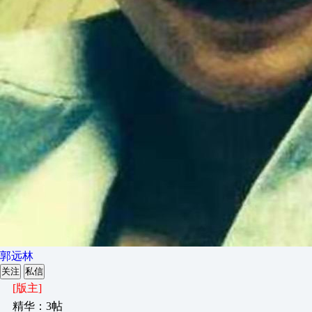
郭远林
关注
私信
[版主]
精华：3帖