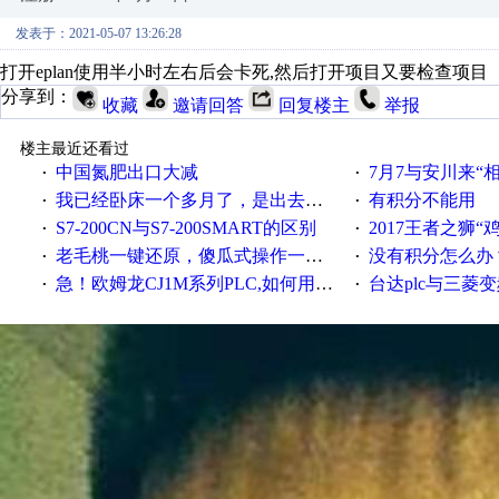
发表于：2021-05-07 13:26:28
打开eplan使用半小时左右后会卡死,然后打开项目又要检查项目
分享到：
收藏
邀请回答
回复楼主
举报
楼主最近还看过
中国氮肥出口大减
7月7与安川来“
·
·
我已经卧床一个多月了，是出去安装机械手在高速遭遇车祸所致:大家工作都要特别注意啊
有积分不能用
·
·
S7-200CN与S7-200SMART的区别
2017王者之狮“鸡”情签到
·
·
老毛桃一键还原，傻瓜式操作一键轻松备份还原；程序为向导式安装，一键即可实现自动备份或还原系统。
没有积分怎么办
·
·
急！欧姆龙CJ1M系列PLC,如何用时间控制变频器。要求时间在组态王中可以自由输入！拜托各位大神了！
台达plc与三菱
·
·