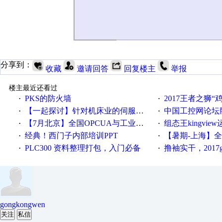
分享到：
收藏
邀请回答
回复楼主
举报
楼主最近还看过
PKS的防火墙
2017王者之狮“鸡”情签到
·
·
【一起探讨】针对机床业的伺服系统发展，您的期望是什么？
中国工控网论坛版块
·
·
【7月北京】全国OPCUA与工业互联技术培训班通知！
组态王kingvi
·
·
经典！西门子内部培训PPT
【暑期-上海】全国工业4.
·
·
PLC300 资料整理打包，入门必备
撸袖实干，2017gongkong
·
·
gongkongwen
关注
私信