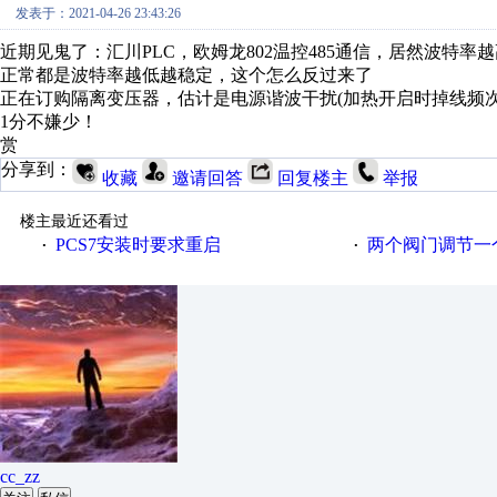
发表于：2021-04-26 23:43:26
近期见鬼了：汇川PLC，欧姆龙802温控485通信，居然波特率
正常都是波特率越低越稳定，这个怎么反过来了
正在订购隔离变压器，估计是电源谐波干扰(加热开启
1分不嫌少！
赏
分享到：
收藏
邀请回答
回复楼主
举报
楼主最近还看过
PCS7安装时要求重启
两个阀门调节一
·
·
cc_zz