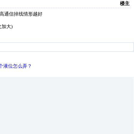
楼主
越高通信掉线情形越好
时掉线频次加大)
个液位怎么弄？