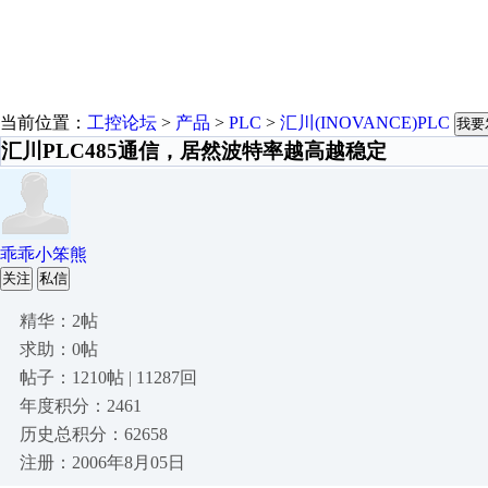
当前位置：
工控论坛
>
产品
>
PLC
>
汇川(INOVANCE)PLC
我要
汇川PLC485通信，居然波特率越高越稳定
乖乖小笨熊
关注
私信
精华：2帖
求助：0帖
帖子：1210帖 | 11287回
年度积分：2461
历史总积分：62658
注册：2006年8月05日