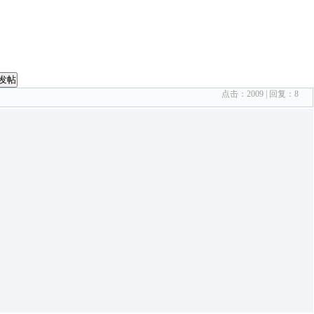
发帖
点击：
2009
| 回复：
8