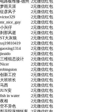
电路板维修-德州
2元微信红包
梦雨天涯
2元微信红包
征彦风子
2元微信红包
victor329
2元微信红包
mr_nice_guy
2元微信红包
小兴仔
2元微信红包
刹那风逝
2元微信红包
ST大灰狼
2元微信红包
xsj19810419
2元微信红包
gaoxing1314
2元微信红包
jieaido
2元微信红包
三维组态设计
2元微信红包
Nicer
2元微信红包
robingsion
2元微信红包
创新工控
2元微信红包
大班班长
2元微信红包
马西
2元微信红包
JUN安
2元微信红包
fish in water
2元微信红包
夜相
2元微信红包
空不异色
2元微信红包
梨花院落惆怅客
2元微信红包