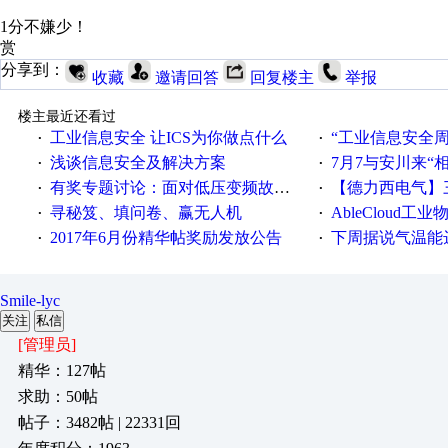
1分不嫌少！
赏
分享到：
收藏
邀请回答
回复楼主
举报
楼主最近还看过
工业信息安全 让ICS为你做点什么
“工业信息安全周之我见”
·
·
浅谈信息安全及解决方案
7月7与安川来“
·
·
有奖专题讨论：面对低压变频故障，老手是这样解决的！
【德力西电气】三
·
·
寻秘笈、填问卷、赢无人机
AbleCloud工业物
·
·
2017年6月份精华帖奖励发放公告
下周据说气温能
·
·
Smile-lyc
关注
私信
[管理员]
精华：127帖
求助：50帖
帖子：3482帖 | 22331回