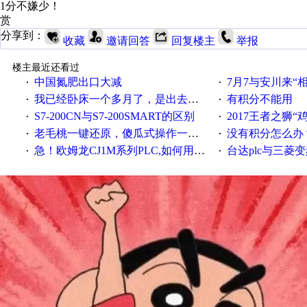
1分不嫌少！
赏
分享到：
收藏
邀请回答
回复楼主
举报
楼主最近还看过
中国氮肥出口大减
7月7与安川来“
·
·
我已经卧床一个多月了，是出去安装机械手在高速遭遇车祸所致:大家工作都要特别注意啊
有积分不能用
·
·
S7-200CN与S7-200SMART的区别
2017王者之狮“鸡”情签到
·
·
老毛桃一键还原，傻瓜式操作一键轻松备份还原；程序为向导式安装，一键即可实现自动备份或还原系统。
没有积分怎么办
·
·
急！欧姆龙CJ1M系列PLC,如何用时间控制变频器。要求时间在组态王中可以自由输入！拜托各位大神了！
台达plc与三菱
·
·