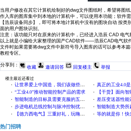
当用户修改在其它计算机绘制好的dwg文件图纸时，希望将图
作入库的图库集中到本地的计算机中，可以使用本功能；软件
【浩辰设备同步】，即可将本地计算机中没有的图块自动 按类
面的用户图块识别。
注意：该功能只对在原来的计算机中，已经进入浩辰 CAD 电
以上就是小编给大家整理的国产CAD软件——浩辰CAD电气软
文件时如果需要将dwg文件中新符号导入图库的话可以参考本篇
教程专区。
分享到：
收藏
邀请回答
回复楼主
举报
楼主最近还看过
让世界爱上中国造，我们该做些什么
真正的工业4.0是
·
·
“工业4.0”推动智能控制产品的需求
【干货】面向智
·
·
智能制造的目标及需要克服的五个障碍
差压变送器性能达
·
·
步进电机总线控制与脉冲控制优缺点
智能制造大势所趋
·
·
【德力西电气】三重好礼，玩嗨夏日！
等的就是你！快来领
·
·
热门招聘