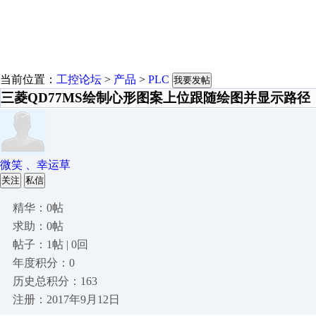
当前位置：
工控论坛
>
产品
>
PLC
我要发帖
三菱QD77MS绘制心形图案上位跟随绘图并显示路径
微笑 、幸运草
关注
私信
精华：0帖
求助：0帖
帖子：1帖 | 0回
年度积分：0
历史总积分：163
注册：2017年9月12日