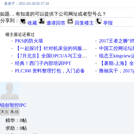
发表于：2021-03-28 02:57:34
如题.，有知道的可以提供下公司网址或者型号么？
分享到：
收藏
邀请回答
回复楼主
举报
楼主最近还看过
PKS的防火墙
2017王者之狮“鸡”情签到
·
·
【一起探讨】针对机床业的伺服系统发展，您的期望是什么？
中国工控网论坛版块
·
·
【7月北京】全国OPCUA与工业互联技术培训班通知！
组态王kingvi
·
·
经典！西门子内部培训PPT
【暑期-上海】全国工业4.
·
·
PLC300 资料整理打包，入门必备
撸袖实干，2017gongkong
·
·
锐创智控IPC
关注
私信
精华：0帖
求助：0帖